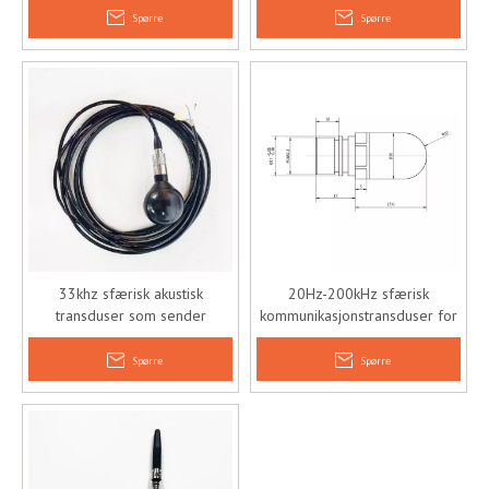
Spørre
Spørre
33khz sfærisk akustisk
20Hz-200kHz sfærisk
transduser som sender
kommunikasjonstransduser for
mottakende akustisk transduser
ekkolodd under vann
Spørre
Spørre