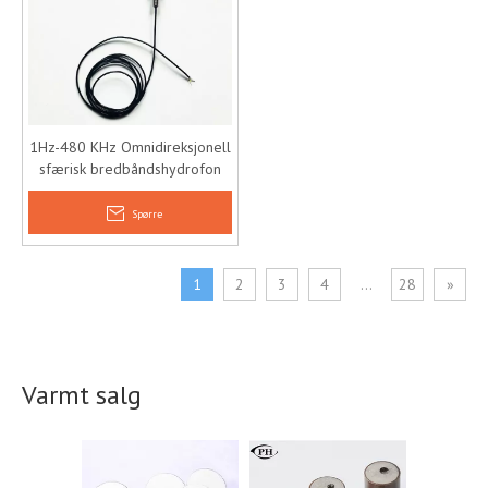
1Hz-480 KHz Omnidireksjonell
sfærisk bredbåndshydrofon
Spørre
1
2
3
4
...
28
»
Varmt salg