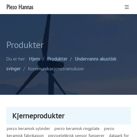
Produkter
Du er her:
Hjem
/
Produkter
/
Undervanns akustisk
svinger
/
Kommunikasjonstransduser
Kjerneprodukter
piezo keramisk sylinder
piezo keramisk ringplate
piezo
keramisk fabrikasjon
piezoelektrisk sensor fungerer
dataark for