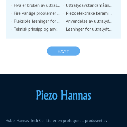
Hva er bruken av ultralyd vindtransdusersensor?
Ultralydavstandsmålingstransduser
Fire vanlige problemer med ultralydtransdusere
Piezoelektriske keramiske transdusere: En ny teknologi innen miljøovervåking?
Fleksible løsninger for ultralydtransdusere
Anvendelse av ultralydsvingere innen industriell automasjon
Teknisk prinsipp og anvendelse av ultrasonisk rekkevidde transduser
Løsninger for ultralydtransdusere i bruk av to store industrier i medisinsk industri
HAVET
Hubei Hannas Tech Co., Ltd er en profesjonell produsent av