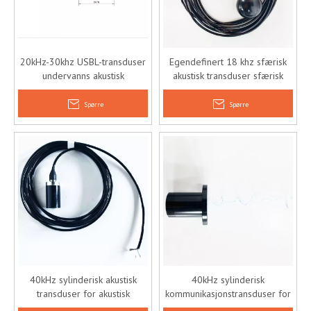
20kHz-30khz USBL-transduser
Egendefinert 18 khz sfærisk
undervanns akustisk
akustisk transduser sfærisk
posisjoneringstransduser
hydrofon
Spørre
Spørre
40kHz sylinderisk akustisk
40kHz sylinderisk
transduser for akustisk
kommunikasjonstransduser for
undervannsposisjonering
undervannssonar