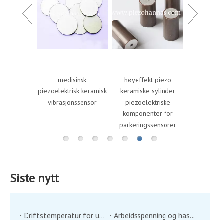
billige pi
sylinder P
for pie
gen
sfærisk
medisinsk
høyeffekt piezo
isk pickup
piezoelektrisk keramisk
keramiske sylinder
nsduser
vibrasjonssensor
piezoelektriske
lad
komponenter for
parkeringssensorer
Siste nytt
Driftstemperatur for ultralydtransdusere
Arbeidsspenning og hastighetsmåling av ultralydsvinger