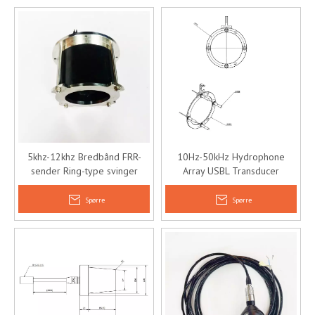
5khz-12khz Bredbånd FRR-
10Hz-50kHz Hydrophone
sender Ring-type svinger
Array USBL Transducer
Akustisk svinger med stor
Undervanns akustisk
dybde
posisjoneringsarray
Spørre
Spørre