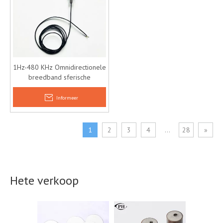
1Hz-480 KHz Omnidirectionele
breedband sferische
hydrofoon
Informeer
1
2
3
4
...
28
»
Hete verkoop