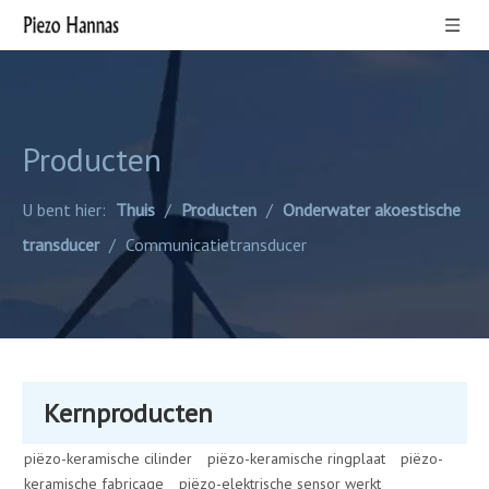
Producten
U bent hier:
Thuis
/
Producten
/
Onderwater akoestische
transducer
/
Communicatietransducer
Kernproducten
piëzo-keramische cilinder
piëzo-keramische ringplaat
piëzo-
keramische fabricage
piëzo-elektrische sensor werkt