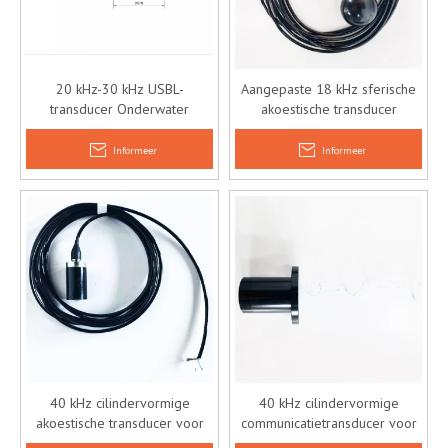
20 kHz-30 kHz USBL-
Aangepaste 18 kHz sferische
transducer Onderwater
akoestische transducer
akoestische
sferische hydrofoon
positioneringstransducer
Informeer
Informeer
40 kHz cilindervormige
40 kHz cilindervormige
akoestische transducer voor
communicatietransducer voor
akoestische positionering
onderwatersonar