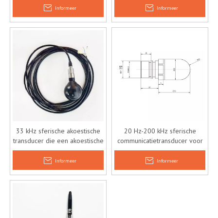
onder water
Informeer
Informeer
33 kHz sferische akoestische
20 Hz-200 kHz sferische
transducer die een akoestische
communicatietransducer voor
transducer verzendt
onderwatersonar
Informeer
Informeer