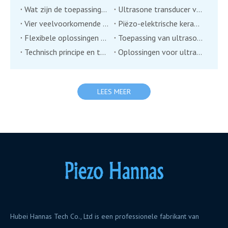
Wat zijn de toepassingen van een ultrasone windtransducersensor?
Ultrasone transducer voor afstandsmeting
Vier veelvoorkomende problemen van ultrasone transducers
Piëzo-elektrische keramische transducers: een nieuwe technologie in milieumonitoring?
Flexibele oplossingen van ultrasone transducers
Toepassing van ultrasone transducers op het gebied van industriële automatisering
Technisch principe en toepassing van ultrasone bereiktransducer
Oplossingen voor ultrasone transducers in de toepassing van twee belangrijke industrieën in de medische industrie
LEES MEER
Hubei Hannas Tech Co., Ltd is een professionele fabrikant van