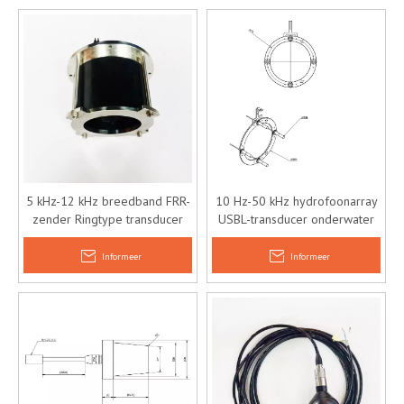
5 kHz-12 kHz breedband FRR-
10 Hz-50 kHz hydrofoonarray
zender Ringtype transducer
USBL-transducer onderwater
Akoestische transducer met
akoestische
grote diepte
positioneringsarray
Informeer
Informeer