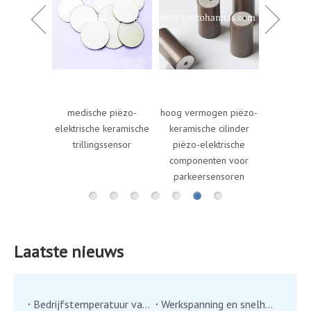
goedkope piëzo-
kosten v
keramische cilinder
elektrisch
PZT-materialen voor
voor 
piëzo-elektrische
generator
e piëzo-
hoog vermogen piëzo-
e keramische
keramische cilinder
gssensor
piëzo-elektrische
componenten voor
parkeersensoren
Laatste nieuws
Bedrijfstemperatuur van ultrasone transducer
Werkspanning en snelheidsmeting van ultrasone transducer