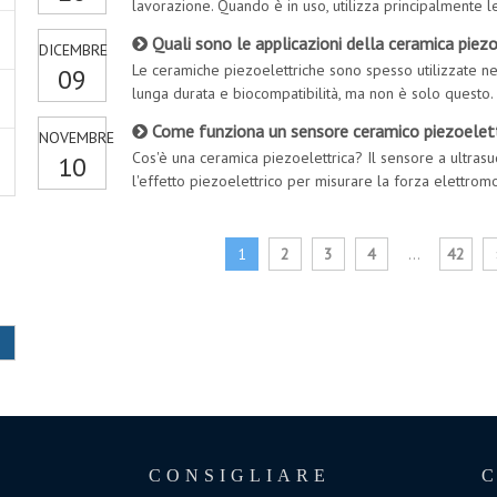
lavorazione. Quando è in uso, utilizza principalmente l
piezoelettrica. Durante l'uso, la lunghezza della cavit
Quali sono le applicazioni della ceramica piezoe
DICEMBRE
Le ceramiche piezoelettriche sono spesso utilizzate ne
09
lunga durata e biocompatibilità, ma non è solo questo.
prospettive nel settore dei dispositivi medici. Negli ulti
Come funziona un sensore ceramico piezoelettr
NOVEMBRE
Cos'è una ceramica piezoelettrica? Il sensore a ultrasuo
10
l'effetto piezoelettrico per misurare la forza elettrom
piezoelettrico. Si basano sul principio della conversi
1
2
3
4
...
42
CONSIGLIARE