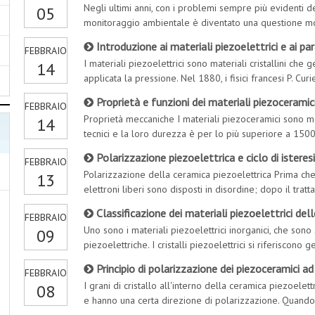
Negli ultimi anni, con i problemi sempre più evidenti 
05
monitoraggio ambientale è diventato una questione mo
importante per proteggere la salute pubblica e l’ambien
Introduzione ai materiali piezoelettrici e ai pa
FEBBRAIO
I materiali piezoelettrici sono materiali cristallini ch
14
applicata la pressione. Nel 1880, i fisici francesi P. Cur
pesante viene posto su un cristallo di quarzo, alcune su
Proprietà e funzioni dei materiali piezoceramic
FEBBRAIO
Proprietà meccaniche I materiali piezoceramici sono mat
14
tecnici e la loro durezza è per lo più superiore a 150
ma una bassa resistenza alla trazione, scarsa plasticità
Polarizzazione piezoelettrica e ciclo di isteresi
FEBBRAIO
Polarizzazione della ceramica piezoelettrica Prima che 
13
elettroni liberi sono disposti in disordine; dopo il tra
generata lungo la direzione di polarizzazione per divent
Classificazione dei materiali piezoelettrici de
FEBBRAIO
Uno sono i materiali piezoelettrici inorganici, che sono s
09
piezoelettriche. I cristalli piezoelettrici si riferiscono 
piezoelettriche si riferiscono generalmente ai policrista
Principio di polarizzazione dei piezoceramici a
FEBBRAIO
al policr
I grani di cristallo all'interno della ceramica piezoele
08
e hanno una certa direzione di polarizzazione. Quando n