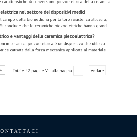
e caratteristiche di conversione piezoelettrica della ceramica
à laser viene regolata regolando la tensione per garantire
lettrica nel settore dei dispositivi medici
l campo della biomedicina per la loro resistenza all'usura,
 Si conclude che le ceramiche piezoelettriche hanno grandi
mi anni, l’industria dei dispositivi medici ha subito un calo
ico e vantaggi della ceramica piezoelettrica?
ni in ceramica piezoelettrica è un dispositivo che utilizza
otrice causata dalla forza meccanica applicata al materiale
one dell'energia elettromeccanica, principalmente me
»
Totale 42 pagine Vai alla pagina
Andare
CONTATTACI