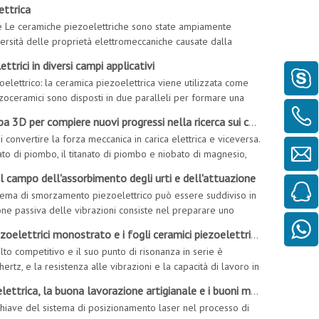
i di polarizzazione vengono annullati
ettrica
he Le ceramiche piezoelettriche sono state ampiamente
iversità delle proprietà elettromeccaniche causate dalla
i ceramici piezoelettrici
ttrici in diversi campi applicativi
oelettrico: la ceramica piezoelettrica viene utilizzata come
ezoceramici sono disposti in due paralleli per formare una
 e la capacità anti-interferenza dell'idrofono. Il piezoeletto
uovi progressi nella ricerca sui compositi ceramici piezoelettrici flessibili
i convertire la forza meccanica in carica elettrica e viceversa.
ato di piombo, il titanato di piombo e niobato di magnesio,
ri, trasduttori e raccoglitori di energia. Come
el campo dell'assorbimento degli urti e dell'attuazione
istema di smorzamento piezoelettrico può essere suddiviso in
e passiva delle vibrazioni consiste nel preparare uno
mica piezoelettrica. La ceramica piezoelettrica converte le
ettrici monostrato e i fogli ceramici piezoelettrici impilati
to competitivo e il suo punto di risonanza in serie è
ertz, e la resistenza alle vibrazioni e la capacità di lavoro in
to di risonanza in serie sono piuttosto grandi
a lavorazione artigianale e i buoni materiali possono avere buoni prodotti
chiave del sistema di posizionamento laser nel processo di