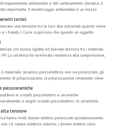
dell’inquinamento ambientale e del cambiamento climatico, il
lto importante. Il monitoraggio ambientale è un mezzo
te di vita umano. Tuttavia, l'ambiente tradizionale
rametri tecnici
e generano una tensione tra le loro due estremità quando viene
ie e i fratelli J. Curie scoprirono che quando un oggetto
perfici del cristallo generano cariche,
i
eriali con buona rigidità ed elevata durezza tra i materiali
0 HV. La ceramica ha un'elevata resistenza alla compressione,
 e tenacità. proprietà termiche Materia ceramica
il materiale ceramico piezoelettrico non sia polarizzato, gli
ttamento di polarizzazione, la polarizzazione rimanente viene
are un policristallo anisotropo, l'elettro libero
lle piezoceramiche
uddivisi in cristalli piezoelettrici e ceramiche
generalmente a singoli cristalli piezoelettrici; le ceramiche
lli piezoelettrici. Le ceramiche piezoelettriche si riferiscono
d alta tensione
ttrica hanno molti domini elettrici polarizzati spontaneamente
on c'è campo elettrico esterno, i domini elettrici sono