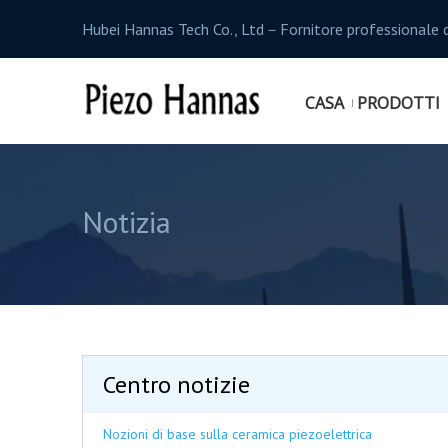
Hubei Hannas Tech Co., Ltd－Fornitore professionale d
CASA
PRODOTTI
Notizia
Centro notizie
Nozioni di base sulla ceramica piezoelettrica