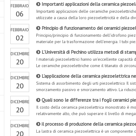
distribuiti in modo casuale nel cristallo e i loro effett
Importanti applicazioni della ceramica piezoel
FEBBRAIO
Importanti applicazioni delle ceramiche piezoelettric
06
utilizzate a causa della loro piezoelettricità e della d
piezoelettricità. A causa dell'ampia varietà di dispositiv
Principio di funzionamento dei ceramici piezoele
FEBBRAIO
Principio/principio di funzionamento dell'idrofono piez
02
materiale per la trasformazione dell'energia. I tubi pi
struttura a forma di bambù per migliorare la sensibilità
L’Università di Pechino utilizza metodi di stampa 3D per compiere n
DICEMBRE
I materiali piezoelettrici hanno un'eccellente capacità d
20
Le ceramiche piezoelettriche come il titanato di zircon
ecc. sono state ampiamente utilizzate in sensori, attuato
L'applicazione della ceramica piezoelettrica n
DICEMBRE
Sistema di assorbimento degli urti piezoelettrico Il s
20
smorzamento passivo e smorzamento attivo. La riduzion
strato di pellicola resistiva sulla superficie della cera
Quali sono le differenze tra i fogli ceramici piezoel
DICEMBRE
vibrazioni o il rumore in energia elettrica
Il costo della ceramica piezoelettrica monostrato è mol
20
relativamente alto, che può superare il livello di megah
uscita della ceramica piezoelettrica monostrato nel pun
il processo di produzione della ceramica piezoelettrica, la buon
DICEMBRE
La lastra di ceramica piezoelettrica è un componente 
20