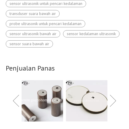
sensor ultrasonik untuk pencari kedalaman
transduser suara bawah air
probe ultrasonik untuk pencari kedalaman
sensor ultrasonik bawah air
sensor kedalaman ultrasonik
sensor suara bawah air
Penjualan Panas
biaya kr
piezoele
untuk 