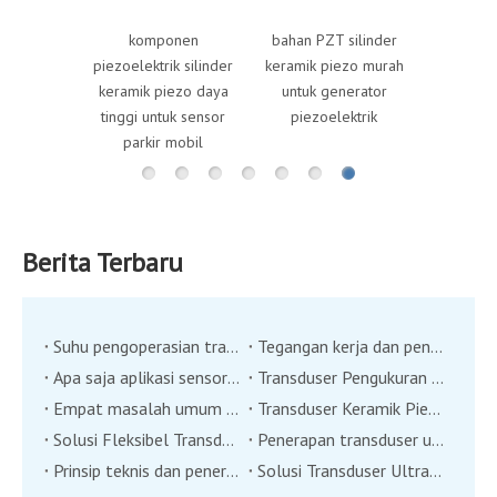
an keramik
komponen
bahan PZT silinder
rik medis
piezoelektrik silinder
keramik piezo murah
keramik piezo daya
untuk generator
tinggi untuk sensor
piezoelektrik
parkir mobil
Berita Terbaru
Suhu pengoperasian transduser ultrasonik
Tegangan kerja dan pengukuran kecepatan transduser ultrasonik
Apa saja aplikasi sensor transduser angin ultrasonik?
Transduser Pengukuran Jarak Ultrasonik
Empat masalah umum transduser ultrasonik
Transduser Keramik Piezoelektrik: Teknologi Baru dalam Pemantauan Lingkungan?
Solusi Fleksibel Transduser Ultrasonik
Penerapan transduser ultrasonik di bidang otomasi industri
Prinsip teknis dan penerapan transduser jangkauan ultrasonik
Solusi Transduser Ultrasonik dalam Penerapan Dua Industri Besar di Industri Medis