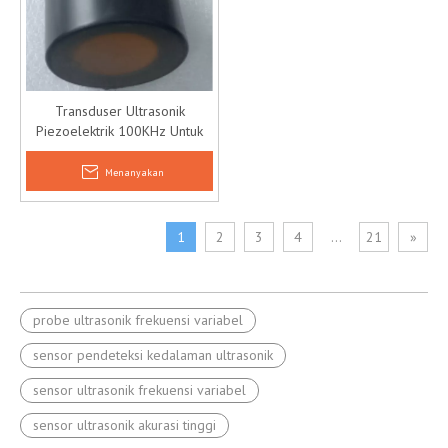
Transduser Ultrasonik
Piezoelektrik 100KHz Untuk
Pengukuran Kedalaman
Menanyakan
1
2
3
4
...
21
»
probe ultrasonik frekuensi variabel
sensor pendeteksi kedalaman ultrasonik
sensor ultrasonik frekuensi variabel
sensor ultrasonik akurasi tinggi