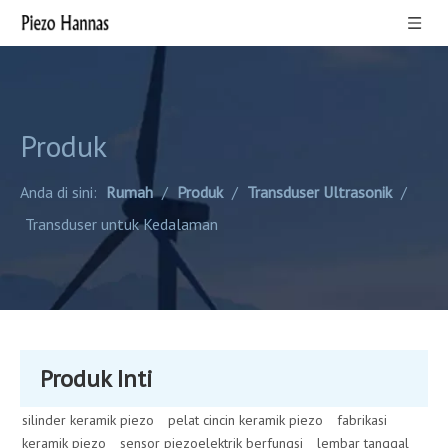
Produk
Anda di sini:
Rumah
/
Produk
/
Transduser Ultrasonik
/
Transduser untuk Kedalaman
Produk Inti
silinder keramik piezo
pelat cincin keramik piezo
fabrikasi
keramik piezo
sensor piezoelektrik berfungsi
lembar tanggal