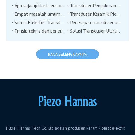
Apa saja aplikasi sensor transduser angin ultrasonik?
Transduser Pengukuran Jarak Ultrasonik
Empat masalah umum transduser ultrasonik
Transduser Keramik Piezoelektrik: Teknologi Baru dalam Pemantauan Lingkungan?
Solusi Fleksibel Transduser Ultrasonik
Penerapan transduser ultrasonik di bidang otomasi industri
Prinsip teknis dan penerapan transduser jangkauan ultrasonik
Solusi Transduser Ultrasonik dalam Penerapan Dua Industri Besar di Industri Medis
BACA SELENGKAPNYA
Hubei Hannas Tech Co, Ltd adalah produsen keramik piezoelektrik