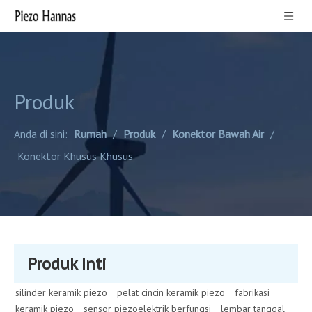
Produk
Anda di sini:
Rumah
/
Produk
/
Konektor Bawah Air
/
Konektor Khusus Khusus
Produk Inti
silinder keramik piezo
pelat cincin keramik piezo
fabrikasi
keramik piezo
sensor piezoelektrik berfungsi
lembar tanggal