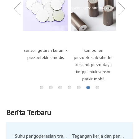
bahan P
keramik 
untuk 
piezo
transduser
sensor getaran keramik
komponen
ik pickup
piezoelektrik medis
piezoelektrik silinder
ya rendah
keramik piezo daya
tinggi untuk sensor
parkir mobil
Berita Terbaru
Suhu pengoperasian transduser ultrasonik
Tegangan kerja dan pengukuran kecepatan transduser ultrasonik