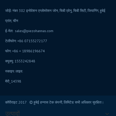
जोड़ें: नंबर 302 इनोवेशन एग्लोमरेशन जोन, चिबी एवेनु, चिबी सिटी, जियानिंग, हुबेई
प्रांत, चीन
ई-मेल:
sales@piezohannas.com
टेलीफोन: +86 07155272177
फोन: +86 + 18986196674
क्यूक्यू: 1553242848
स्काइप: लाइव:
मैरी_14398
कॉपीराइट 2017
हुबेई हन्नास टेक कंपनी, लिमिटेड सभी अधिकार सुरक्षित।

उत्पादों