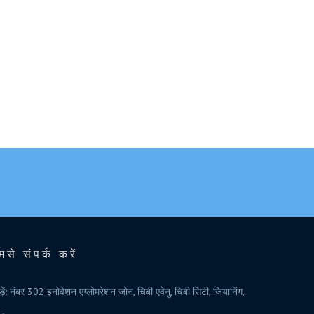
मसे संपर्क करें
ड़ें: नंबर 302 इनोवेशन एग्लोमरेशन जोन, चिबी एवेनु, चिबी सिटी, जियानिंग,