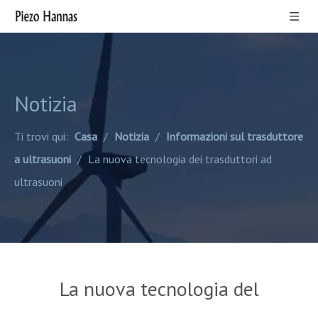
Notizia
Ti trovi qui:
Casa
/
Notizia
/
Informazioni sul trasduttore
a ultrasuoni
/
La nuova tecnologia dei trasduttori ad
ultrasuoni
La nuova tecnologia del