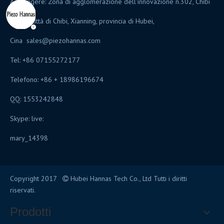
Aggiungere: Zona di agglomerazione dell'innovazione n.302, Chibi
Avenu, città di Chibi, Xianning, provincia di Hubei,
Cina
sales@piezohannas.com
Tel: +86 07155272177
Telefono: +86 + 18986196674
QQ: 1553242848
Skype: live:
mary_14398
Copyright 2017
Hubei Hannas Tech Co., Ltd Tutti i diritti

riservati.
Prodotti