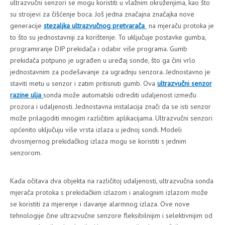
ultrazvučni senzori se mogu koristiti u vlažnim okruženjima, kao što
su strojevi za čišćenje boca. Još jedna značajna značajka nove
generacije
stezaljka ultrazvučnog pretvarača
na mjeraču protoka je
to što su jednostavniji za korištenje. To uključuje postavke gumba,
programiranje DIP prekidača i odabir više programa. Gumb
prekidača potpuno je ugrađen u uređaj sonde, što ga čini vrlo
jednostavnim za podešavanje za ugradnju senzora. Jednostavno je
staviti metu u senzor i zatim pritisnuti gumb. Ova
ultrazvučni senzor
razine ulja
sonda može automatski odrediti udaljenost između
prozora i udaljenosti. Jednostavna instalacija znači da se isti senzor
može prilagoditi mnogim različitim aplikacijama. Ultrazvučni senzori
općenito uključuju više vrsta izlaza u jednoj sondi. Modeli
dvosmjernog prekidačkog izlaza mogu se koristiti s jednim
senzorom.
Kada očitava dva objekta na različitoj udaljenosti, ultrazvučna sonda
mjerača protoka s prekidačkim izlazom i analognim izlazom može
se koristiti za mjerenje i davanje alarmnog izlaza. Ove nove
tehnologije čine ultrazvučne senzore fleksibilnijim i selektivnijim od