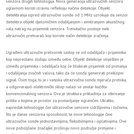
senzora drugih tehnologija. Nova generacija ultrazvučnih senzora
uglavnom koristi izravnu refleksiju načina detekcije. Objekt
detektiranja ispred ultrazvučne sonde od 1 MHz uzrokuje da senzor
detektira objekt djelomičnim odašiljanjem i emitiranjem akustičnog
vala natrag na prijemnik senzora. Trenutačno postoje neki
ultrazvučni pretvarači koji koriste način detekcije zračenja.
Ugrađeni ultrazvučni pretvornik sastoji se od odašiljača i prijamnika
koji neprestano slušaju između sebe. Objekt detekcije smješten je
između prijamnika i odašiljača koji će blokirati prijamnik od primanja
i odašiljanja zvučnih valova, tako da će sonda generirati preklopni
signal. Osim toga, tu je i vanjska ultrazvučna sonda mjerača protoka,
a odgovarajući elektronički sklop nalazi se unutar kućišta
konvencionalnog senzora. Ova je struktura prikladnija za otkrivanje
prilika u kojima je prostor za postavljanje ograničen. Ukratko,
napredak tehnologije čini ultrazvučne senzore izdržljivima i točnima,
što je danas senzorna sposobnost, te nove tehnologije čine
ultrazvučne sonde jednostavnijima, fleksibilnijima i isplativijima. Ove
nove poboljšane značajke proširuju novo područje primjene i