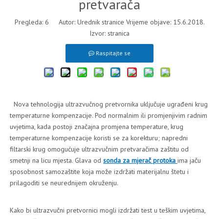
pretvarača
Pregleda:
6
Autor: Urednik stranice Vrijeme objave: 15.6.2018.
Izvor:
stranica
Raspitajte se
Nova tehnologija ultrazvučnog pretvornika uključuje ugrađeni krug
temperaturne kompenzacije. Pod normalnim ili promjenjivim radnim
uvjetima, kada postoji značajna promjena temperature, krug
temperaturne kompenzacije koristi se za korekturu; napredni
filtarski krug omogućuje ultrazvučnim pretvaračima zaštitu od
smetnji na licu mjesta. Glava od
sonda za mjerač protoka
ima jaču
sposobnost samozaštite koja može izdržati materijalnu štetu i
prilagoditi se neurednijem okruženju.
Kako bi ultrazvučni pretvornici mogli izdržati test u teškim uvjetima,