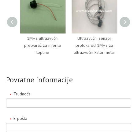
1MHz ultrazvučni
Ultrazvučni senzor
Ultra
pretvarač za mjerilo
protoka od 1MHz za
protok
topline
ultrazvučni kalorimetar
p
Povratne informacije
Trudnoća
*
E-pošta
*