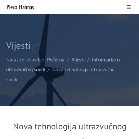
Vijesti
Nalazite se ovdje:
Početna
/
Vijesti
/
Informacije o
ultrazvučnoj sondi
/
Nova tehnologija ultrazvučne
sonde
Nova tehnologija ultrazvučnog