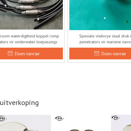
troom waterdigtheid koppel romp
Spesiale vlekvrye staal druk
ators vir onderwater toepassings
penetrators vir mariene navo
Doen navrae
Doen navrae
uitverkoping