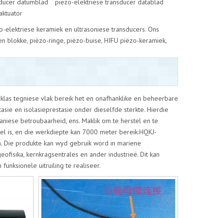
sducer datumblad
piëzo-elektriese transducer datablad
aktuator
-elektriese keramiek en ultrasoniese transducers. Ons
 en blokke, piëzo-ringe, piëzo-buise, HIFU piëzo-keramiek,
eklas tegniese vlak bereik het en onafhanklike en beheerbare
sie en isolasieprestasie onder dieselfde sterkte. Hierdie
iese betroubaarheid, ens. Maklik om te herstel en te
pel is, en die werkdiepte kan 7000 meter bereik.HQKJ-
 Die produkte kan wyd gebruik word in mariene
eofisika, kernkragsentrales en ander industrieë. Dit kan
nksionele uitruiling te realiseer.