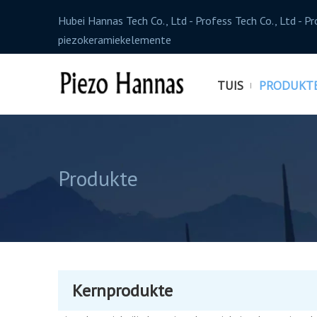
Hubei Hannas Tech Co., Ltd - Profess Tech Co., Ltd - P
piezokeramiekelemente
TUIS
PRODUKT
Produkte
Kernprodukte