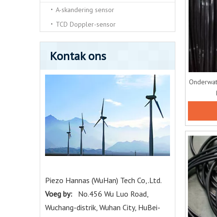
A-skandering sensor
TCD Doppler-sensor
Kontak ons
Onderwat
Piezo Hannas (WuHan) Tech Co,.Ltd.
Voeg by:
No.456 Wu Luo Road,
Wuchang-distrik, Wuhan City, HuBei-