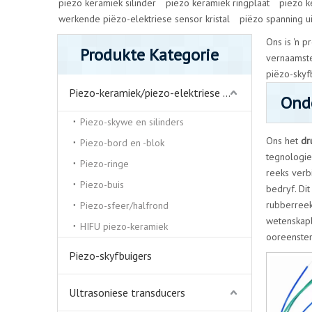
piezo keramiek silinder
piezo keramiek ringplaat
piezo k
werkende piëzo-elektriese sensor kristal
piëzo spanning ui
Ons is 'n 
Produkte Kategorie
vernaamste 
piëzo-skyfb
Piezo-keramiek/piezo-elektriese keramiek
Ond
Piezo-skywe en silinders
Ons het
dr
Piezo-bord en -blok
tegnologie
Piezo-ringe
reeks verb
Piezo-buis
bedryf. Di
rubberreek
Piezo-sfeer/halfrond
wetenskapli
HIFU piezo-keramiek
ooreenstem
Piezo-skyfbuigers
Ultrasoniese transducers