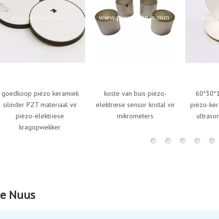
iëzo keramiek
koste van buis piëzo-
60*30*10mm elektr
T materiaal vir
elektriese sensor kristal vir
piëzo-keramiekringpla
elektriese
mikrometers
ultrasoniese sweis
opwekker
te Nuus