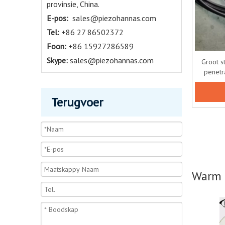
provinsie, China.
E-pos:
sales@piezohannas.com
Tel:
+86 27 86502372
Foon:
+86 15927286589
Skype:
sales@piezohannas.com
Groot s
penetr
Terugvoer
Warm 