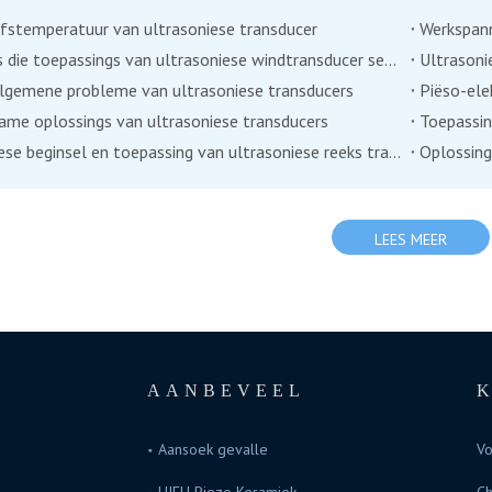
fstemperatuur van ultrasoniese transducer
Werkspann
Wat is die toepassings van ultrasoniese windtransducer sensor?
Ultrason
algemene probleme van ultrasoniese transducers
ame oplossings van ultrasoniese transducers
Tegniese beginsel en toepassing van ultrasoniese reeks transducer
LEES MEER
AANBEVEEL
Aansoek gevalle
Vo