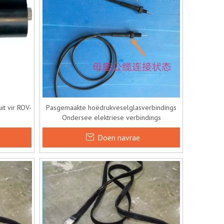
t vir ROV-
Pasgemaakte hoëdrukveselglasverbindings
Ondersee elektriese verbindings
Doen navrae