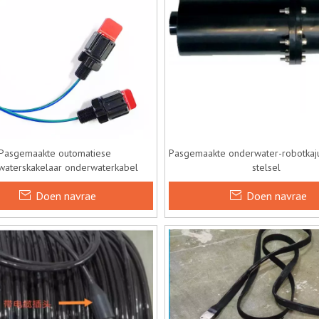
Pasgemaakte outomatiese
Pasgemaakte onderwater-robotkajui
waterskakelaar onderwaterkabel
stelsel
Doen navrae
Doen navrae