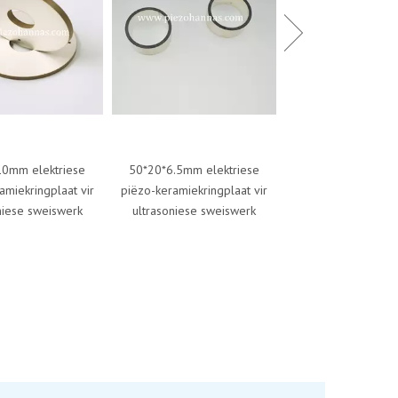
hoë temperatuur
piëzokeramiese bol bakkie
piezo transducer datumblad
iese
50*20*6.5mm elektriese
at vir
piëzo-keramiekringplaat vir
werk
ultrasoniese sweiswerk