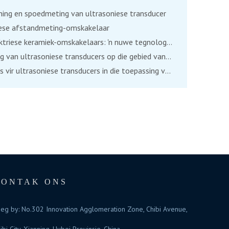
ing en spoedmeting van ultrasoniese transducer
iese afstandmeting-omskakelaar
Piëso-elektriese keramiek-omskakelaars: 'n nuwe tegnologie in omgewingsmonitering?
Toepassing van ultrasoniese transducers op die gebied van industriële outomatisering
Oplossings vir ultrasoniese transducers in die toepassing van twee groot nywerhede in die mediese industrie
KONTAK ONS
eg by: No.302 Innovation Agglomeration Zone, Chibi Avenue,