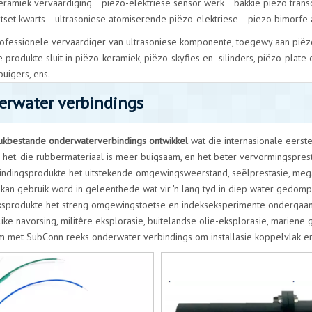
eramiek vervaardiging
piëzo-elektriese sensor werk
bakkie piezo tran
tset kwarts
ultrasoniese atomiserende piëzo-elektriese
piezo bimorfe 
professionele vervaardiger van ultrasoniese komponente, toegewy aan piëzo
produkte sluit in piëzo-keramiek, piëzo-skyfies en -silinders, piëzo-plate
uigers, ens.
erwater verbindings
ukbestande onderwaterverbindings ontwikkel
wat die internasionale eerst
 het. die rubbermateriaal is meer buigsaam, en het beter vervormingspresta
indingsprodukte het uitstekende omgewingsweerstand, seëlprestasie, megan
t kan gebruik word in geleenthede wat vir 'n lang tyd in diep water gedom
sprodukte het streng omgewingstoetse en indekseksperimente ondergaan.
ke navorsing, militêre eksplorasie, buitelandse olie-eksplorasie, mariene g
 met SubConn reeks onderwater verbindings om installasie koppelvlak en fu