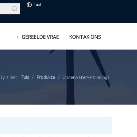
Taal
GEREELDE VRAE
KONTAK ONS
Jy is hier:
Tuis
/
Produkte
/
Onderwaterverbindings