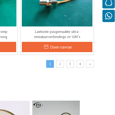
 romp
Laekoste pasgemaakte ultra-
rsing
miniatuurverbindings vir UAV's
Doen navrae
1
2
3
4
»