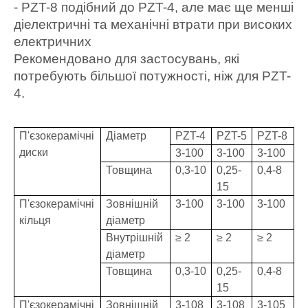
- PZT-8 подібний до PZT-4, але має ще менші
діелектричні та механічні втрати при високих
електричних
Рекомендовано для застосувань, які
потребують більшої потужності, ніж для PZT-
4.
П'єзокерамічні
Діаметр
PZT-4
PZT-5
PZT-8
диски
3-100
3-100
3-100
Товщина
0,3-10
0,25-
0,4-8
15
П'єзокерамічні
Зовнішній
3-100
3-100
3-100
кільця
діаметр
Внутрішній
≥ 2
≥ 2
≥ 2
діаметр
Товщина
0,3-10
0,25-
0,4-8
15
П'єзокерамічні
Зовнішній
3-108
3-108
3-105