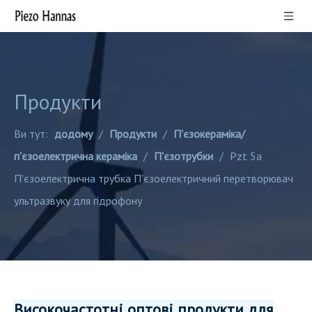
Продукти
Ви тут:
додому
/
Продукти
/
П'єзокераміка/
п'єзоелектрична кераміка
/
П'єзотрубки
/
Pzt 5a
П'єзоелектрична трубка П'єзоелектричний перетворювач
ультразвуку для гідрофону
Високочастотні оптові продукти для