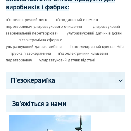
виробників і фабрик:
п'єзоелектричний диск
п'єзодисковий елемент
перетворювач ультразвукового очищення
ультразвуковий
зварювальний перетворювач
ультразвуковий датчик відстані
п'єзокерамічна сфера
e
ультразвуковий датчик глибини
П'єзоелектричний кристал Hifu
трубка п'єзокерамічна
п'єзоелектричний кільцевий
перетворювач
ультразвуковий датчик відстані
П'єзокераміка
Зв'яжіться з нами