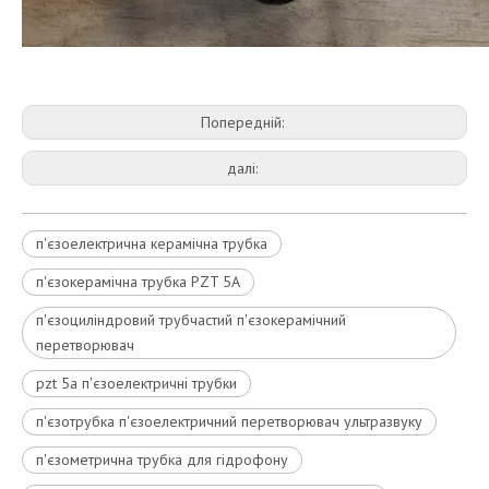
Попередній:
далі:
п'єзоелектрична керамічна трубка
п'єзокерамічна трубка PZT 5A
п'єзоциліндровий трубчастий п'єзокерамічний
перетворювач
pzt 5a п'єзоелектричні трубки
п'єзотрубка п'єзоелектричний перетворювач ультразвуку
п'єзометрична трубка для гідрофону