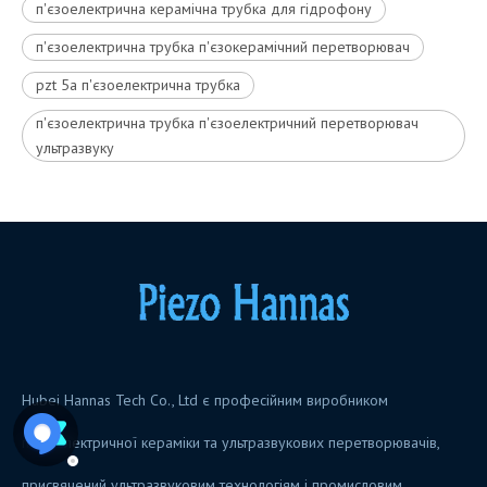
п'єзоелектрична керамічна трубка для гідрофону
п'єзоелектрична трубка п'єзокерамічний перетворювач
pzt 5a п'єзоелектрична трубка
п'єзоелектрична трубка п'єзоелектричний перетворювач
ультразвуку
Hubei Hannas Tech Co., Ltd є професійним виробником
п’єзоелектричної кераміки та ультразвукових перетворювачів,
присвячений ультразвуковим технологіям і промисловим