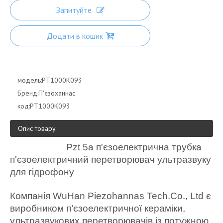
Запитуйте
Додати в кошик
модель:
PT1000K093
Бренд:
П'єзоханнас
код:
PT1000K093
Опис товару
Pzt 5a п'єзоелектрична трубка
п'єзоелектричний перетворювач ультразвуку
для гідрофону
Компанія WuHan Piezohannas Tech.Co., Ltd є
виробником п’єзоелектричної кераміки,
ультразвукових перетворювачів із потужною