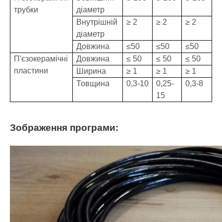
трубки
діаметр
Внутрішній
≥ 2
≥ 2
≥ 2
діаметр
Довжина
≤50
≤50
≤50
П'єзокерамічні
Довжина
≤ 50
≤ 50
≤ 50
пластини
Ширина
≥ 1
≥ 1
≥ 1
Товщина
0,3-10
0,25-
0,3-8
15
Зображення програми: