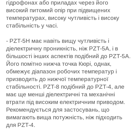
гідрофонах або приладах через його
високий питомий опір при підвищених
температурах, високу чутливість і високу
стабільність у часі.
- PZT-5H має навіть вищу чутливість і
діелектричну проникність, ніж PZT-5A, і в
більшості інших аспектів подібний до PZT-5A.
Його помітно нижча точка Кюрі, однак,
обмежує діапазон робочих температур і
призводить до нижчої температурної
стабільності. PZT-8 подібний до PZT-4, але
має ще менші діелектричні та механічні
втрати під високим електричним приводом.
Рекомендується для застосувань, що
вимагають
вища потужність, ніж підходить
для PZT-4.