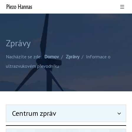
Zprávy
Nacházíte se zde:
Domov
/
Zprávy
/
Informace o
ultrazvukovém převodníku
Centrum zpráv