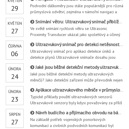
KVĚTEN
tento úkol staly oblíbenou volbou. V tomto článku
Podvodní dálkoměry jsou stále populárnější pro různá
29
prozkoumáme, jak fungují ultrazvukové převodníky
průmyslová odvětví, zejména v námořní navigaci a
průtokoměru, jejich aplikace při detekci hladiny oleje,
podvodním výzkumu. V tomto článku se ponoříme do
a
Snímání větru: Ultrazvukový snímač přiblížení jako snímač rychlosti větru
KVĚTEN
světa ultrazvukových hloubkových snímačů,
Ve světě snímání rychlosti větru se Ultrasonic
27
prozkoumáme, jak fungují, jaké výhody nabízejí oproti
Proximity Transducer ukázal jako spolehlivý a účinný
tradičním metodám a
nástroj pro přesné měření rychlosti větru. Tento
Ultrazvukový snímač pro detekci netěsností a aplikaci pro detekci plynů
ČERVNA
článek se ponoří do vnitřního fungování této
Ultrazvukový snímač pro aplikaci detekce úniků a
06
inovativní technologie a zkoumá, jak ultrazvukové
detekce plynů Ultrazvukové snímače dosahu jsou
snímače přiblížení fungují tak, aby
široce používány a jsou rozděleny na průmysl,
Jaké jsou běžné detekční metody ultrazvukových měničů?
ÚNORA
zemědělství, dopravu, život, lékařství a armádu podle
Jaké jsou běžné detekční metody ultrazvukových
24
aplikovaných průmyslových odvětví. Podle
měničů? Jako detekční zařízení může převodník nejen
realizovaných funkcí je ultrazvukový tr
snímat informace o měření, ale také převádět
Aplikace ultrazvukového měniče v průmyslové automatizaci
ÚNORA
snímané informace na elektrické signály nebo jiné
Typické příklady použití ultrazvukových senzorů
23
požadované formy výstupu informací podle určitých
Ultrazvukové senzory byly kdysi považovány za příliš
pravidel, ale
obtížné nebo příliš drahé na provoz, ale se snížením
Návrh budícího a přijímacího obvodu na bázi podvodního akustického měniče
SRPEN
nákladů a snadností použití stále více strojních
Na základě potřeb vojenských ponorkových
27
konstruktérů začleňuje ultrazvukové senzory do
komunikací a civilních podvodních komunikací byl
konstrukce strojů. Průmyslová aplikace