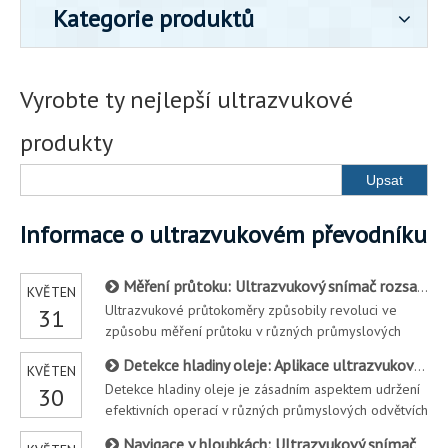
Kategorie produktů
Vyrobte ty nejlepší ultrazvukové
produkty
Upsat
Informace o ultrazvukovém převodníku
Měření průtoku: Ultrazvukový snímač rozsahu v ultrazvukových průtokoměrech
KVĚTEN
Ultrazvukové průtokoměry způsobily revoluci ve
31
způsobu měření průtoku v různých průmyslových
odvětvích a nabízejí nerušivý a vysoce přesný způsob
Detekce hladiny oleje: Aplikace ultrazvukového průtokoměru
KVĚTEN
monitorování průtoku tekutin. Jednou z klíčových
Detekce hladiny oleje je zásadním aspektem udržení
30
součástí těchto průtokoměrů je ultrazvukový snímač
efektivních operací v různých průmyslových odvětvích
rozsahu, který hraje klíčovou roli při měření průtoku
a ultrazvukové průtokoměrné převodníky se pro
Navigace v hloubkách: Ultrazvukový snímač hloubky v podvodních dálkoměrech