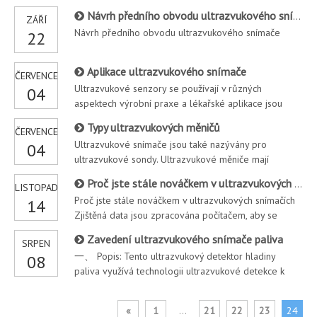
vyroben jednosměrný planární hydroakustický měnič s
Návrh předního obvodu ultrazvukového snímače
ZÁŘÍ
rezonanční frekvencí 150 kHz a budicí obvody
Návrh předního obvodu ultrazvukového snímače
22
vysílače a přijímače měniče byly navrženy na základě
pr.
Aplikace ultrazvukového snímače
ČERVENCE
Ultrazvukové senzory se používají v různých
04
aspektech výrobní praxe a lékařské aplikace jsou
jednou z jejich nejdůležitějších aplikací. Využití
Typy ultrazvukových měničů
ČERVENCE
ultrazvuku v medicíně slouží především k diagnostice
Ultrazvukové snímače jsou také nazývány pro
04
onemocnění a stal se nepostradatelnou diagnostickou
ultrazvukové sondy. Ultrazvukové měniče mají
metodou v klinické medicíně.
piezoelektrický, magnetostriktivní a elektromagnetický
Proč jste stále nováčkem v ultrazvukových snímačích
LISTOPAD
typ. Při technologii detekce se používá především
Proč jste stále nováčkem v ultrazvukových snímačích
14
piezoelektrický typ. Vzhledem k jejich odlišné
Zjištěná data jsou zpracována počítačem, aby se
struktuře je převodník rozdělen na přímou sondu,
vytiskly všechny zprávy o závadách, údaje o výkopech
Zavedení ultrazvukového snímače paliva
SRPEN
závažných závad a manuály potrubí, které usnadňují
一、 Popis: Tento ultrazvukový detektor hladiny
08
údržbu potrubí a plně demonstrují pokročilé
paliva využívá technologii ultrazvukové detekce k
měření výšky hladiny paliva v nádobě a vydává
standardní elektrický signál po zpracování obvodu.
«
1
...
21
22
23
24
Vnější ultrazvukové senzory přilnou ke dnu palivové